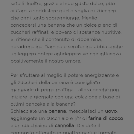
satolli. Inoltre, grazie al suo gusto dolce, può
aiutarci a soddisfare quella voglia di zuccheri
che ogni tanto sopraggiunge. Meglio
concedersi una banana che un dolce pieno di
zuccheri raffinati e povero di sostanze nutritive.
Si ritiene che il contenuto di dopamina,
noradrenalina, tiamina e serotonina abbia anche
un leggero potere antidepressivo che influenza
positivamente il nostro umore.
Per sfruttare al meglio il potere energizzante e
gli zuccheri della banana è consigliato
mangiarle di prima mattina… allora perché non
iniziare la giornata con una colazione a base di
ottimi pancake alla banana?
Schiacciate una
banana
, mescolateci un
uovo
,
aggiungete un cucchiaio e 1/2 di
farina di cocco
e un cucchiaino di
cannella
. Dividete il
composto ottenuto in quattro parti e formate