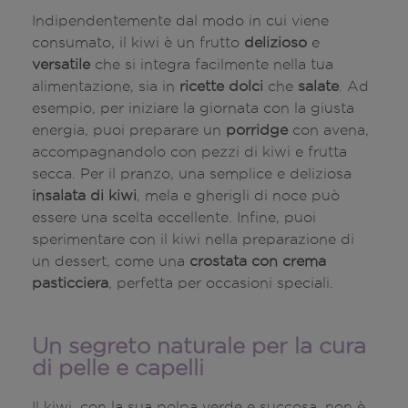
Indipendentemente dal modo in cui viene
consumato, il kiwi è un frutto
delizioso
e
versatile
che si integra facilmente nella tua
alimentazione, sia in
ricette dolci
che
salate
. Ad
esempio, per iniziare la giornata con la giusta
energia, puoi preparare un
porridge
con avena,
accompagnandolo con pezzi di kiwi e frutta
secca. Per il pranzo, una semplice e deliziosa
insalata di kiwi
, mela e gherigli di noce può
essere una scelta eccellente. Infine, puoi
sperimentare con il kiwi nella preparazione di
un dessert, come una
crostata con crema
pasticciera
, perfetta per occasioni speciali.
Un segreto naturale per la cura
di pelle e capelli
Il kiwi, con la sua polpa verde e succosa, non è