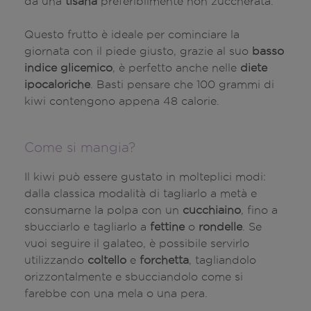
da una
tisana
preferibilmente non zuccherata.
Questo frutto è ideale per cominciare la
giornata con il piede giusto, grazie al suo
basso
indice glicemico
, è perfetto anche nelle
diete
ipocaloriche
. Basti pensare che 100 grammi di
kiwi contengono appena 48 calorie.
Come si mangia?
Il kiwi può essere gustato in molteplici modi:
dalla classica modalità di tagliarlo a metà e
consumarne la polpa con un
cucchiaino
, fino a
sbucciarlo e tagliarlo a
fettine
o
rondelle
. Se
vuoi seguire il galateo, è possibile servirlo
utilizzando
coltello
e
forchetta
, tagliandolo
orizzontalmente e sbucciandolo come si
farebbe con una mela o una pera.