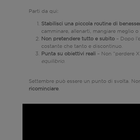
Parti da qui:
Stabilisci una piccola routine di benesse
camminare, allenarti, mangiare meglio o s
Non pretendere tutto e subito
– Dopo l’e
costante che tanto e discontinuo.
Punta su obiettivi reali
– Non “perdere X
equilibrio
.
Settembre può essere un punto di svolta. Non
ricominciare
.