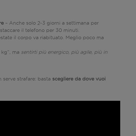
re
– Anche solo 2-3 giorni a settimana per
taccare il telefono per 30 minuti.
state il corpo va riabituato. Meglio poco ma
 kg”, ma
sentirti più energico, più agile, più in
 serve strafare: basta
scegliere da dove vuoi