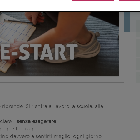
U
prende. Si rientra al lavoro, a scuola, alla
nciare…
senza esagerare
.
enti sfiancanti.
utino davvero a sentirti meglio, ogni giorno.