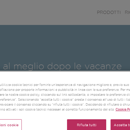
PRODOTTI
R
re al meglio dopo le vacanze
utilizza cookie tecnici per fornirle un’esperienza di navigazione migliore e, previo su
ofilazione per proporle informazioni e pubblicità in linea con le sue preferenze. Per m
re la nostra cookie policy, cliccando sul link sottostante, o impostare le preferenze c
referenze”. Selezionando “accetta tutti i cookie” presta il consenso all’uso di tutti i ti
evocare il consenso cliccando su “rifiuta tutti i cookie”. Decidendo di rifiutare o chi
no attivati i soli cookie tecnici necessari al corretto funzionamento del sito
Cookie Po
ioni cookie
Rifiuta tutti
Accetta t