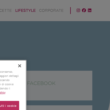
ICETTE
LIFESTYLE
CORPORATE
o consenso,
aggiori dettagli
liccando
SEGUICI SU FACEBOOK
pi di cookie
udendo il
licy
utti i cookie