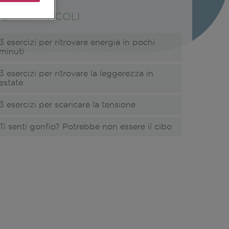
LTIMI ARTICOLI
3 esercizi per ritrovare energia in pochi
minuti
3 esercizi per ritrovare la leggerezza in
estate
3 esercizi per scaricare la tensione
Ti senti gonfio? Potrebbe non essere il cibo