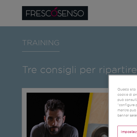
TRAINING
Tre consigli per riparti
Questo sito 
cookie di pr
può consulta
“configura p
mentre può r
banner saran
Impostaz