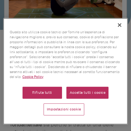
Questo sito utilizza cookie tecnici per fornirle un’esperienza di
navigazione migliore e, previo suo consenso, cookie di profilazione per
proporle informazioni e pubblicità in linea con le sue preferenze. Per
maggiori dettagli può consultare la nostra cookie policy, cliccando sul
link sottostante, o impostare le preferenze cliccando “configura
preferenze”. Selezionando “accetta tutti i cookie” presta il consenso
all’uso di tutti i tipi di cookie mentre può revocare il consenso cliccando
su “rifiuta tutti i cookie”. Decidendo di rifiutare o chiudendo il banner
saranno attivati i soli cookie tecnici necessari al corretto funzionamento
del sito
Cookie Policy
Rifiuta tutti
Accetta tutti i cookie
Impostazioni cookie
Avere una buona mobilità delle anche
è
fondamentale
sia perché si tratta di una delle