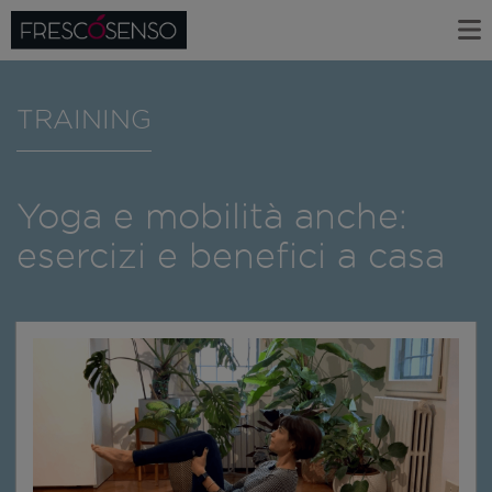
TRAINING
Yoga e mobilità anche:
esercizi e benefici a casa