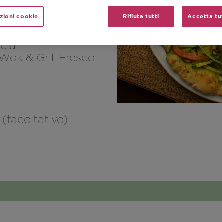
zioni cookie
Rifiuta tutti
Accetta tut
cia
 Wok & Grill Fresco
(facoltativo)