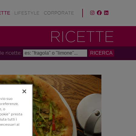
ETTE
LIFESTYLE
CORPORATE
RICETTE
le ricette:
evio suo
 preferenze.
e, o
ookie” presta
uta tutti i
necessari al