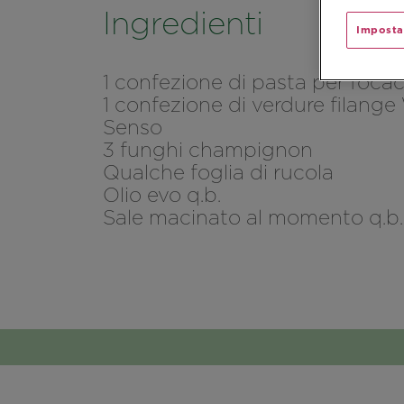
Ingredienti
Imposta
1 confezione di pasta per focac
1 confezione di verdure filange
Senso
3 funghi champignon
Qualche foglia di rucola
Olio evo q.b.
Sale macinato al momento q.b. 