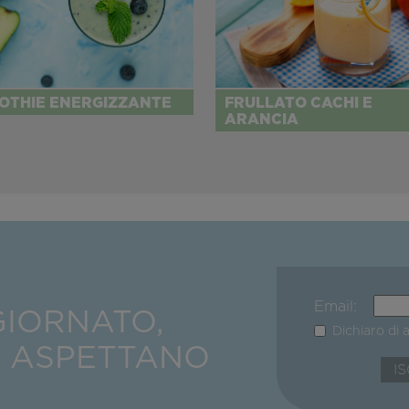
OTHIE ENERGIZZANTE
FRULLATO CACHI E
ARANCIA
Email:
GIORNATO,
Dichiaro di 
I ASPETTANO