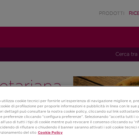
PRODOTTI
RIC
Cerca tra 
etariana
 utilizza cookie tecnici per fornirle un’esperienza di navigazione migliore e, pr
ookie di profilazione per proporle informazioni e pubblicità in linea con le sue
i dettagli può consultare la nostra cookie policy, cliccando sul link sottostant
e preferenze cliccando “configura preferenze”. Selezionando “accetta tutti i c
all’uso di tutti i tipi di cookie mentre può revocare il consenso cliccando su “rifi
Cena
cidendo di rifiutare o chiudendo il banner saranno attivati i soli cookie tecnici 
unzionamento del sito
Cookie Policy