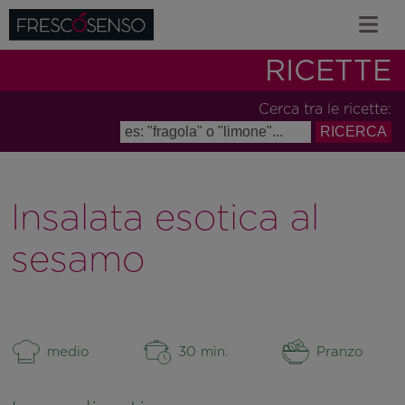
RICETTE
Cerca tra le ricette:
Insalata esotica al
sesamo
medio
30 min.
Pranzo