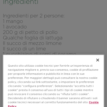
Ingredienti
Ingredienti per 2 persone:
1 mango
1 avocado
200 g di petto di pollo
Qualche foglia di lattuga
Il succo di mezzo limone
Il succo di un lime
1 cucchiaino di semi di sesamo
Olio evo q.b.
Sale e pepe q.b.
Questo sito utilizza cookie tecnici per fornirle un’esperienza di
navigazione migliore e, previo suo consenso, cookie di profilazione
per proporle informazioni e pubblicità in linea con le sue
preferenze. Per maggiori dettagli può consultare la nostra cookie
policy, cliccando sul link sottostante, o impostare le preferenze
cliccando “configura preferenze”. Selezionando “accetta tutti i
cookie” presta il consenso all’uso di tutti i tipi di cookie mentre
può revocare il consenso cliccando su “rifiuta tutti i cookie”.
Decidendo di rifiutare o chiudendo il banner saranno attivati i soli
cookie tecnici necessari al corretto funzionamento del sito
Cookie
Policy