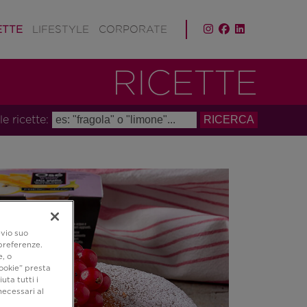
ETTE
LIFESTYLE
CORPORATE
RICETTE
le ricette:
evio suo
 preferenze.
e, o
ookie” presta
uta tutti i
necessari al