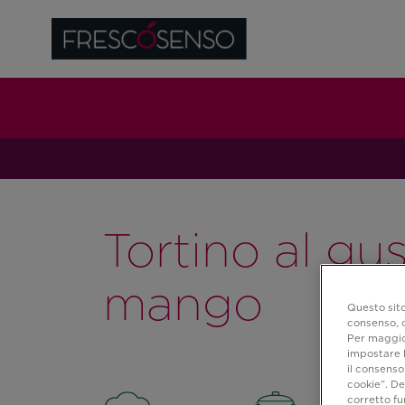
Tortino al gus
mango
Questo sito
consenso, c
Per maggior
impostare l
il consenso 
cookie”. De
corretto f