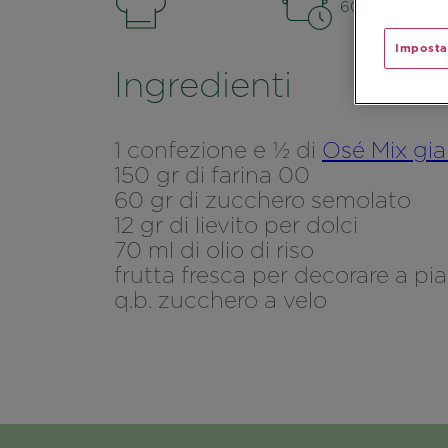
60 min.
Imposta
Ingredienti
1 confezione e ½ di
Osé Mix gia
150 gr di farina 00
60 gr di zucchero semolato
12 gr di lievito per dolci
70 ml di olio di riso
frutta fresca per decorare a pi
q.b. zucchero a velo