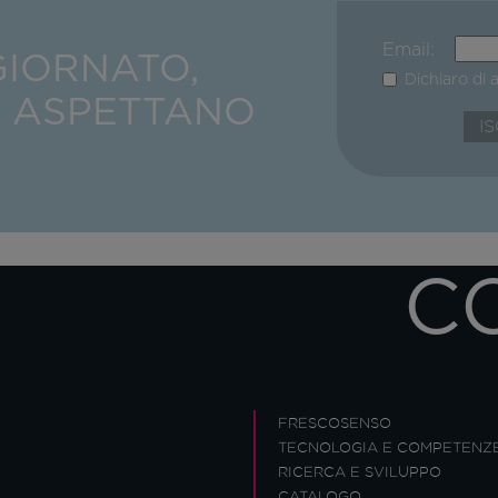
Email:
GIORNATO,
Dichiaro di 
I ASPETTANO
C
FRESCOSENSO
TECNOLOGIA E COMPETENZ
RICERCA E SVILUPPO
CATALOGO