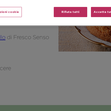
Merenda
zioni cookie
Rifiuta tutti
Accetta tut
llo
di Fresco Senso
acere