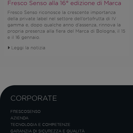
Fresco Senso alla 16° edizione di Marca
Fresco Senso
riconosce la crescente importanza
della
private label
nel settore dell’ortofrutta di IV
gamma e, dopo qualche anno d’assenza, rinnova la
propria presenza alla fiera del
Marca di Bologna, il 15
e il 16 gennaio
.
Leggi la notizia
CORPORATE
FRESCOSENSO
AZIENDA
TECNOLOGIA E COMPETENZE
GARANZIA DI SICUREZZA E QUALITÀ