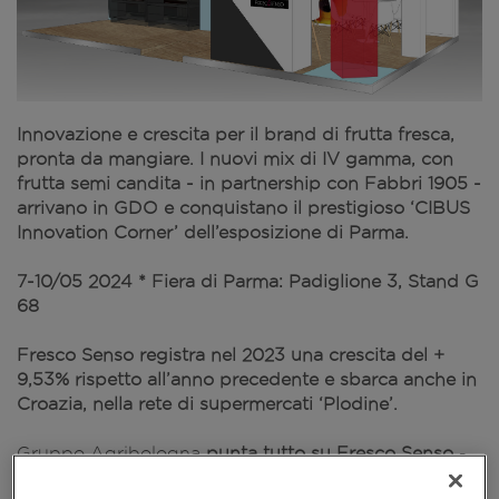
Innovazione e crescita per il brand di frutta fresca,
pronta da mangiare. I nuovi mix di IV gamma, con
frutta semi candita - in partnership con Fabbri 1905 -
arrivano in GDO e conquistano il prestigioso ‘CIBUS
Innovation Corner’ dell’esposizione di Parma.
7-10/05 2024 * Fiera di Parma: Padiglione 3, Stand G
68
Fresco Senso registra nel 2023 una crescita del +
9,53% rispetto all’anno precedente e sbarca anche in
Croazia, nella rete di supermercati ‘Plodine’.
Gruppo Agribologna
punta tutto su Fresco Senso
-
per
CIBUS 2024
- e
conquista l’Innovation Corner
, il