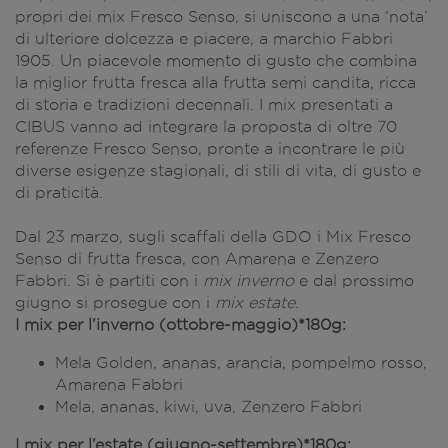
propri dei mix Fresco Senso, si uniscono a una ‘nota’
di ulteriore dolcezza e piacere, a marchio Fabbri
1905. Un piacevole momento di gusto che combina
la miglior frutta fresca alla frutta semi candita, ricca
di storia e tradizioni decennali. I mix presentati a
CIBUS vanno ad integrare la proposta di oltre 70
referenze Fresco Senso, pronte a incontrare le più
diverse esigenze stagionali, di stili di vita, di gusto e
di praticità.
Dal 23 marzo, sugli scaffali della GDO i Mix Fresco
Senso di frutta fresca, con Amarena e Zenzero
Fabbri. Si è partiti con i
mix inverno
e dal prossimo
giugno si prosegue con i
mix estate
.
I mix per l’inverno (ottobre-maggio)*180g:
Mela Golden, ananas, arancia, pompelmo rosso,
Amarena Fabbri
Mela, ananas, kiwi, uva, Zenzero Fabbri
I mix per l’estate (giugno-settembre)*180g: