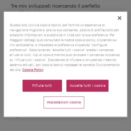
Tre mix sviluppati ricercando il perfetto
equilibrio del gusto.
Nel
mix rosso
il rinfrescante della mela rossa si
posa con la dolcezza dell’ananas e l’agrumato
Questo sito utilizza cookie tecnici per fornirle un’esperienza di
navigazione migliore e, previo suo consenso, cookie di profilazione per
dell’arancia, per un incontro avvolgente.
proporle informazioni e pubblicità in linea con le sue preferenze. Per
Nel
mix verde
l’aspro della mela è temprato dal
maggiori dettagli può consultare la nostra cookie policy, cliccando sul
tenore zuccherino del kiwi e dalla freschezza
link sottostante, o impostare le preferenze cliccando “configura
preferenze”. Selezionando “accetta tutti i cookie” presta il consenso
dissetante del melone gialletto. Effervescenza e
all’uso di tutti i tipi di cookie mentre può revocare il consenso cliccando
ristoro sono assicurati.
su “rifiuta tutti i cookie”. Decidendo di rifiutare o chiudendo il banner
Nel
mix giallo
gli intensi profumi di frutti
saranno attivati i soli cookie tecnici necessari al corretto funzionamento
provenienti da Paesi lontani, il mango e
del sito
Cookie Policy
l’ananas, si sprigionano ed arricchiscono il
piacevole aroma della mela golden.
Rifiuta tutti
Accetta tutti i cookie
Grazie al
pratico bicchiere
sono comodi da
trasportare in borsa e consumare
comodamente.
Impostazioni cookie
Una pausa o uno
snack perfetto
anche durante
le giornate di vacanza al mare o in piscina.