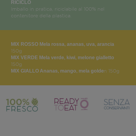
RICICLO
Imballo in pratica, riciclabile al 100% nel
contenitore della plastica.
MIX ROSSO Mela rossa, ananas, uva, arancia
150g
MIX VERDE Mela verde, kiwi, melone gialletto
150g
MIX GIALLO Ananas, mango, mela golde
n 150g