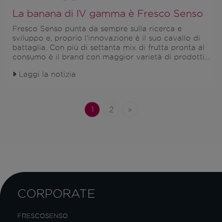
La banana di IV gamma è Fresco Senso
Fresco Senso
punta da sempre sulla
ricerca e
sviluppo
e, proprio l’
innovazione
è il suo cavallo di
battaglia. Con
più di settanta mix di frutta
pronta al
consumo è il brand con maggior varietà di prodotti...
Leggi la notizia
1
2
»
CORPORATE
FRESCOSENSO