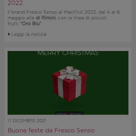
2022
Il brand Fresco Senso al
MacFrut 2022, dal 4 al 6
maggio alla
di Rimini
, con la linea di piccoli
frutti
“Oro Blu”
.
Leggi la notizia
17 DICEMBRE 2021
Buone feste da Fresco Senso