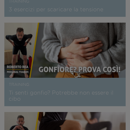
TRAINING
3 esercizi per scaricare la tensione
TRAINING
Ti senti gonfio? Potrebbe non essere il
cibo