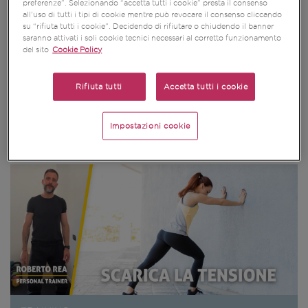
preferenze”. Selezionando “accetta tutti i cookie” presta il consenso
all’uso di tutti i tipi di cookie mentre può revocare il consenso cliccando
su “rifiuta tutti i cookie”. Decidendo di rifiutare o chiudendo il banner
saranno attivati i soli cookie tecnici necessari al corretto funzionamento
del sito
Cookie Policy
Rifiuta tutti
Accetta tutti i cookie
TRAINING
3 esercizi per ritrovare energia in pochi
Impostazioni cookie
minuti