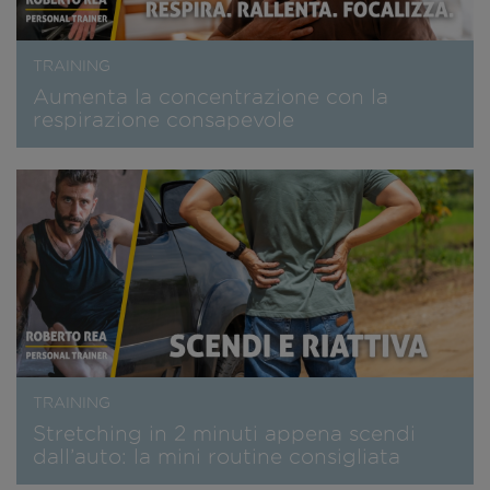
TRAINING
Aumenta la concentrazione con la
respirazione consapevole
TRAINING
Stretching in 2 minuti appena scendi
dall’auto: la mini routine consigliata