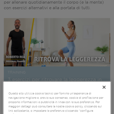
per allenare quotidianamente il corpo (e la mente)
con esercizi alternativi e alla portata di tutti.​
TRAINING
3 esercizi per ritrovare la leggerezza in
estate
Questo sito utilizza cookie tecnici per fornirle un’esperienza di
navigazione migliore e, previo suo consenso, cookie di profilazione per
proporle informazioni e pubblicità in linea con le sue preferenze. Per
maggiori dettagli può consultare la nostra cookie policy, cliccando sul
link sottostante, o impostare le preferenze cliccando “configura