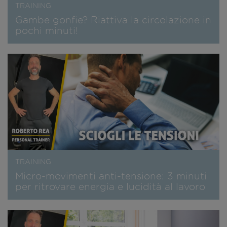
TRAINING
Gambe gonfie? Riattiva la circolazione in
pochi minuti!
TRAINING
Micro-movimenti anti-tensione: 3 minuti
per ritrovare energia e lucidità al lavoro