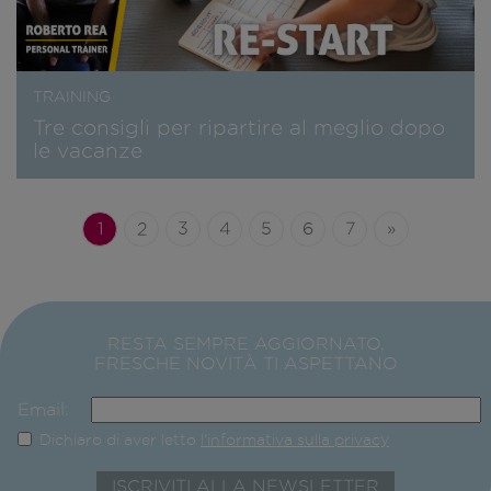
TRAINING
Tre consigli per ripartire al meglio dopo
le vacanze
1
2
3
4
5
6
7
»
RESTA SEMPRE AGGIORNATO,
FRESCHE NOVITÀ TI ASPETTANO
Email:
Dichiaro di aver letto
l'informativa sulla privacy