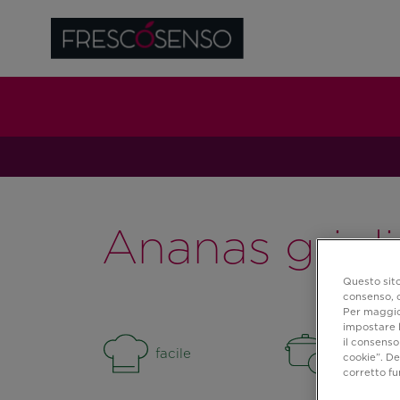
Ananas grigli
Questo sito
consenso, c
Per maggior
impostare l
il consenso 
facile
15 min.
cookie”. De
corretto f