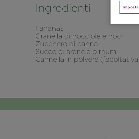
Ingredienti
Imposta
1 ananas
Granella di nocciole e noci
Zucchero di canna
Succo di arancia o rhum
Cannella in polvere (facoltativa