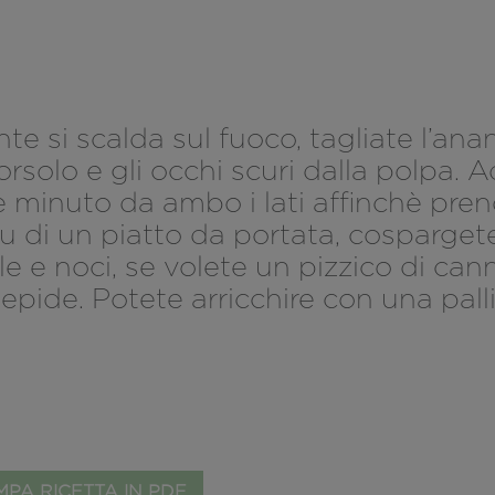
te si scalda sul fuoco, tagliate l’ana
torsolo e gli occhi scuri dalla polpa. A
 minuto da ambo i lati affinchè prend
 su di un piatto da portata, cosparget
le e noci, se volete un pizzico di cann
iepide. Potete arricchire con una palli
PA RICETTA IN PDF