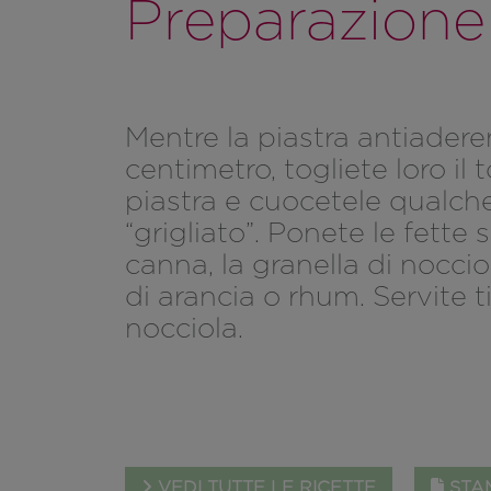
Preparazione
Mentre la piastra antiaderen
centimetro, togliete loro il 
piastra e cuocetele qualche
“grigliato”. Ponete le fette
canna, la granella di noccio
di arancia o rhum. Servite t
nocciola.
VEDI TUTTE LE RICETTE
STAM