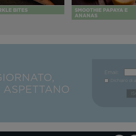
RKLE BITES
SMOOTHIE PAPAYA E
ANANAS
Email:
GIORNATO,
Dichiaro di 
I ASPETTANO