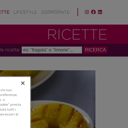
ETTE
LIFESTYLE
CORPORATE
RICETTE
le ricette:
evio suo
 preferenze.
e, o
ookie” presta
uta tutti i
necessari al