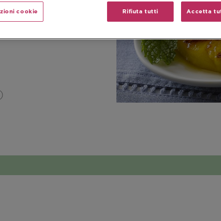
zioni cookie
Rifiuta tutti
Accetta tut
)