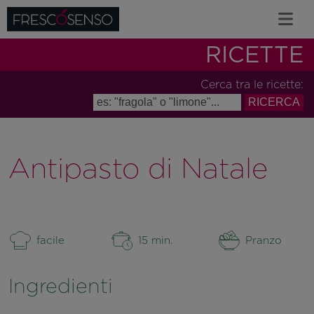
RICETTE
Cerca tra le ricette:
Antipasto di Natale
facile
15 min.
Pranzo
Ingredienti