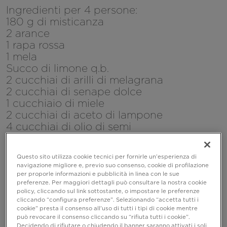
Ingredienti per 4 persone:
180 g di misticanza
2 arance
1 rapa rossa
1 mela
Succo di limone q.b.
2 cucchiai di arilli di melagrana
2 cucchiai di senape dolce
1 cucchiaio di miele
2 cucchiai di aceto di lampone
4 cucchiai di olio di semi
Sale e pepe q.b.
Questo sito utilizza cookie tecnici per fornirle un’esperienza di
navigazione migliore e, previo suo consenso, cookie di profilazione
per proporle informazioni e pubblicità in linea con le sue
preferenze. Per maggiori dettagli può consultare la nostra cookie
policy, cliccando sul link sottostante, o impostare le preferenze
cliccando “configura preferenze”. Selezionando “accetta tutti i
cookie” presta il consenso all’uso di tutti i tipi di cookie mentre
può revocare il consenso cliccando su “rifiuta tutti i cookie”.
Decidendo di rifiutare o chiudendo il banner saranno attivati i soli