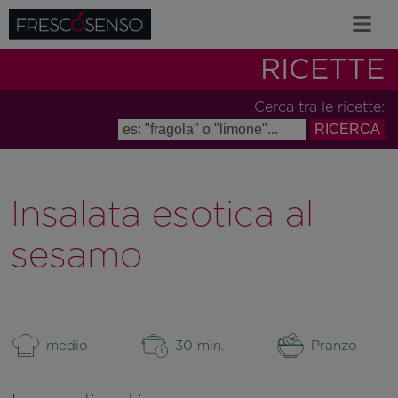
RICETTE
Cerca tra le ricette:
Insalata esotica al
sesamo
medio
30 min.
Pranzo