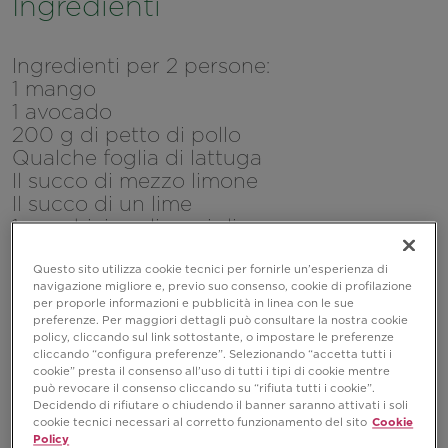
Ingredienti
Ingredienti per 2 persone:
1 mango
1 avocado
200 g di petto di pollo
Qualche foglia di lattuga
Il succo di mezzo limone
Il succo di un lime
1 cucchiaino di semi di sesamo
Olio evo q.b.
Sale e pepe q.b.
Questo sito utilizza cookie tecnici per fornirle un’esperienza di
navigazione migliore e, previo suo consenso, cookie di profilazione
per proporle informazioni e pubblicità in linea con le sue
preferenze. Per maggiori dettagli può consultare la nostra cookie
policy, cliccando sul link sottostante, o impostare le preferenze
cliccando “configura preferenze”. Selezionando “accetta tutti i
cookie” presta il consenso all’uso di tutti i tipi di cookie mentre
può revocare il consenso cliccando su “rifiuta tutti i cookie”.
Decidendo di rifiutare o chiudendo il banner saranno attivati i soli
cookie tecnici necessari al corretto funzionamento del sito
Cookie
Policy