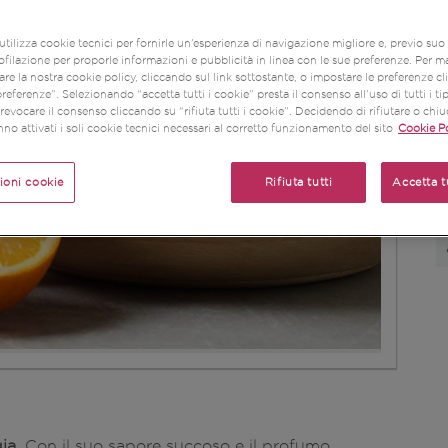
U
utilizza cookie tecnici per fornirle un’esperienza di navigazione migliore e, previo su
ofilazione per proporle informazioni e pubblicità in linea con le sue preferenze. Per m
re la nostra cookie policy, cliccando sul link sottostante, o impostare le preferenze c
referenze”. Selezionando “accetta tutti i cookie” presta il consenso all’uso di tutti i ti
evocare il consenso cliccando su “rifiuta tutti i cookie”. Decidendo di rifiutare o chi
no attivati i soli cookie tecnici necessari al corretto funzionamento del sito
Cookie Po
ioni cookie
Rifiuta tutti
Accetta t
ia
. Con il suo sapore succoso e il profumo