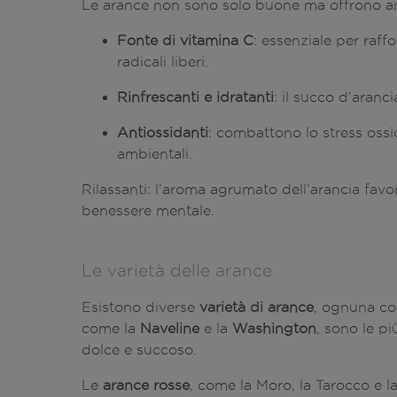
Le arance non sono solo buone ma offrono an
Fonte di vitamina C
: essenziale per raff
radicali liberi.
Rinfrescanti e idratanti
: il succo d’aranc
Antiossidanti
: combattono lo stress ossi
ambientali.
Rilassanti: l’aroma agrumato dell’arancia favor
benessere mentale.
Le varietà delle arance
Esistono diverse
varietà di arance
, ognuna co
come la
Naveline
e la
Washington
, sono le p
dolce e succoso.
Le
arance rosse
, come la Moro, la Tarocco e 