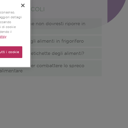
LTIMI ARTICOLI
o consenso,
aggiori dettagli
liccando
Sei alimenti che non dovresti riporre in
pi di cookie
frigorifero
udendo il
licy
Come riporre gli alimenti in frigorifero
utti i cookie
Sai leggere le etichette degli alimenti?
Cinque idee per combattere lo spreco
alimentare