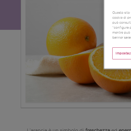
Questo sito 
cookie di pr
può consulta
“configura p
mentre può r
banner saran
Impostaz
L’arancia è un simbolo di
freschezza
ed
energ