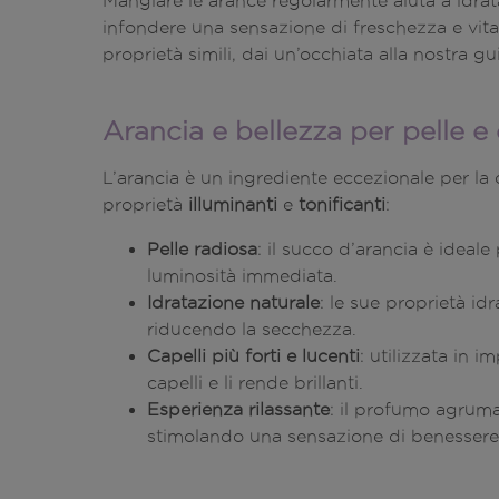
Mangiare le arance regolarmente aiuta a idratar
infondere una sensazione di freschezza e vital
proprietà simili, dai un’occhiata alla nostra g
Arancia e bellezza per pelle e 
L’arancia è un ingrediente eccezionale per la c
proprietà
illuminanti
e
tonificanti
:
Pelle radiosa
: il succo d’arancia è ideale
luminosità immediata.
Idratazione naturale
: le sue proprietà id
riducendo la secchezza.
Capelli più forti e lucenti
: utilizzata in 
capelli e li rende brillanti.
Esperienza rilassante
: il profumo agruma
stimolando una sensazione di benessere 