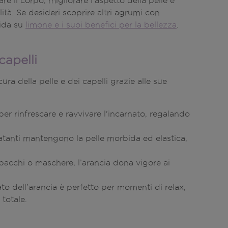
e il corpo, migliorare l’aspetto della pelle e
ità. Se desideri scoprire altri agrumi con
uida su
limone e i suoi benefici per la bellezza
.
capelli
ura della pelle e dei capelli grazie alle sue
 per rinfrescare e ravvivare l'incarnato, regalando
ratanti mantengono la pelle morbida ed elastica,
impacchi o maschere, l’arancia dona vigore ai
to dell’arancia è perfetto per momenti di relax,
totale.