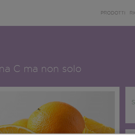
PRODOTTI
R
ina C ma non solo