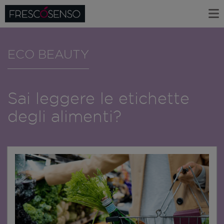
ECO BEAUTY
Sai leggere le etichette
degli alimenti?