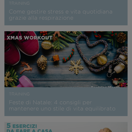
TRAINING
Come gestire stress e vita quotidiana
grazie alla respirazione
TRAINING
Feste di Natale: 4 consigli per
mantenere uno stile di vita equilibrato