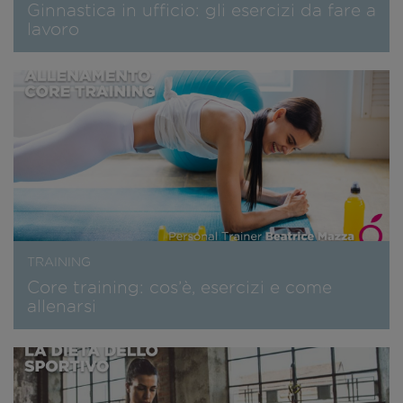
Ginnastica in ufficio: gli esercizi da fare a
lavoro
TRAINING
Core training: cos’è, esercizi e come
allenarsi