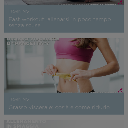
TRAINING
Fast workout: allenarsi in poco tempo
senza scuse
TRAINING
Grasso viscerale: cos'è e come ridurlo