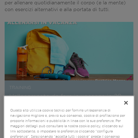
per allenare quotidianamente il corpo (e la mente)
con esercizi alternativi e alla portata di tutti.​
TRAINING
L’allenamento da fare in vacanza in 20
minuti
Questo sito utilizza cookie tecnici per fornirle un’esperienza di
navigazione migliore e, previo suo consenso, cookie di profilazione per
proporle informazioni e pubblicità in linea con le sue preferenze. Per
maggiori dettagli può consultare la nostra cookie policy, cliccando sul
link sottostante, o impostare le preferenze cliccando “configura
preferenze”. Selezionando “accetta tutti i cookie” presta il consenso