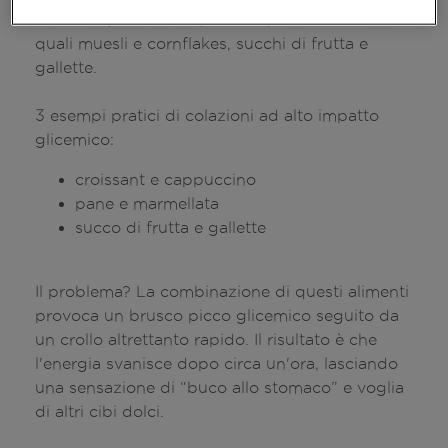
Croissant, merendine, biscotti, cereali zuccherati
quali muesli e cornflakes, succhi di frutta e
gallette.
3 esempi pratici di colazioni ad alto impatto
glicemico:
croissant e cappuccino
pane e marmellata
succo di frutta e gallette
Il problema? La combinazione di questi alimenti
provoca un brusco picco glicemico seguito da
un crollo altrettanto rapido. Il risultato è che
l'energia svanisce dopo circa un'ora, lasciando
una sensazione di “buco allo stomaco” e voglia
di altri cibi dolci.