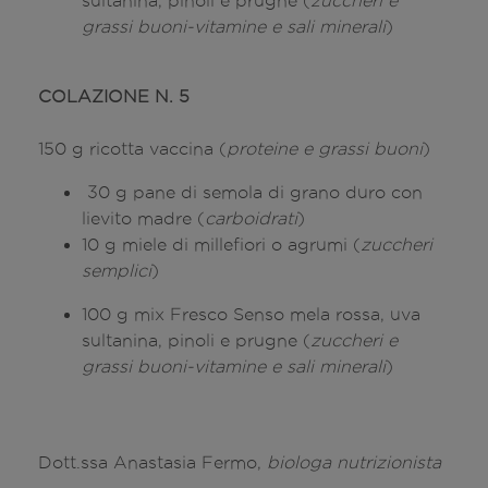
sultanina, pinoli e prugne (
zuccheri e
grassi buoni-vitamine e sali minerali
)
COLAZIONE N. 5
150 g ricotta vaccina (
proteine e grassi buoni
)
30 g pane di semola di grano duro con
lievito madre (
carboidrati
)
10 g miele di millefiori o agrumi (
zuccheri
semplici
)
100 g mix Fresco Senso mela rossa, uva
sultanina, pinoli e prugne (
zuccheri e
grassi buoni-vitamine e sali minerali
)
Dott.ssa Anastasia Fermo,
biologa nutrizionista