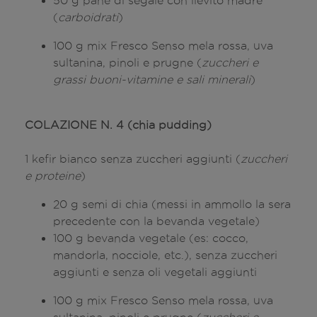
50 g pane di segale con lievito madre
(
carboidrati
)
100 g mix Fresco Senso mela rossa, uva
sultanina, pinoli e prugne (
zuccheri e
grassi buoni-vitamine e sali minerali
)
COLAZIONE N. 4 (chia pudding)
1 kefir bianco senza zuccheri aggiunti (
zuccheri
e proteine
)
20 g semi di chia (messi in ammollo la sera
precedente con la bevanda vegetale)
100 g bevanda vegetale (es: cocco,
mandorla, nocciole, etc.), senza zuccheri
aggiunti e senza oli vegetali aggiunti
100 g mix Fresco Senso mela rossa, uva