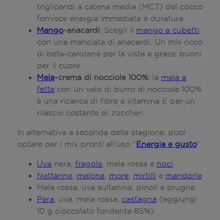
trigliceridi a catena media (MCT) del cocco
fornisce energia immediata e duratura.
Mango
-anacardi
: Scegli il
mango a cubetti
con una manciata di anacardi. Un mix ricco
di beta-carotene per la vista e grassi buoni
per il cuore.
Mela
-crema di nocciole 100%:
la
mela a
fette
con un velo di burro di nocciole 100%
è una ricarica di fibre e vitamina E per un
rilascio costante di zuccheri.
In alternativa a seconda della stagione, puoi
optare per i mix pronti all’uso “
Energia e gusto
”
Uva
nera,
fragole
, mela rossa e
noci
Nettarine
,
melone
,
more
,
mirtilli
e
mandorle
Mela rossa, uva sultanina, pinoli e prugne
Pera
, uva, mela rossa,
castagna
(aggiungi
10 g cioccolato fondente 85%)